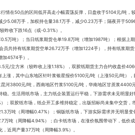
体行情在50点的区间低开高走小幅震荡反弹，日盘收于5104元/吨，
减少5.08万手，加权持仓量38.1万手，减少0.23万手；隔夜开于509
昨收下跌16点（或-0.31%）。
0.5万吨）；当日纸浆期货仓单19.8万吨（增加1987吨）；根据上
员共持有纸浆期货空单26.72万手（增加1224手），持有纸浆期
增加4574手）。
5元/立方米（较昨收上涨1.18%），双胶纸期货主力合约收盘价406
上涨，其中山东地区针叶浆银星报价5100元/吨（上涨50元/吨），
昆河3800元/吨，西南地区竹浆5100元/吨，华南地区甘蔗浆4400元
持稳。生活用纸市场，主力纸企装置运行平稳，下游需求未见明显好
97%）；双胶纸市场，纸企开工多维持稳定，出版招标尚未集中交货，
.3万吨（周增幅0.47%）；铜版纸市场，下游实际需求并无明显变
7万吨（周降幅4.94%）；白卡纸市场，在涨价氛围带动下，低价
，近周产量37万吨（周降幅3.9%）。