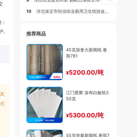
交
10
河北保定市恒信纸业厕用卫生纸技改项目环评公示
势；
护。
推荐商品
45克加拿大新闻纸 卷
筒781
5200.00/吨
¥
江门星辉 涂布白板纸3
其
50克
式
5300.00/吨
¥
55克华泰新闻纸 卷筒7