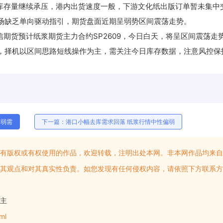
库存量继续承压，港内出货速度一般，下游文化纸出版订单暂未集中
场缺乏单向驱动指引，期货盘面近期呈弱势区间震荡走势。
期货预计纸浆期货主力合约SP2609，今日白天，将呈区间震荡走
，择机以区间思路短线操作为主，需关注今日库存数据，注意风控保
存弱需
下一篇：港口小幅去库需求回落 纸浆行情中性偏弱
有版权或有权使用的作品，欢迎转载，注明出处本网。非本网作品均来自
其观点和对其真实性负责。如您发现有任何侵权内容，请依照下方联系方
主
ml