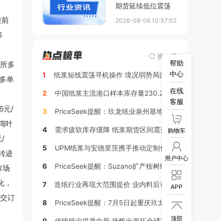
期货延续低位震荡
较前
2026-08-06 10:37:02
6
换一换
帮助
期所多
中心
1
纸浆短线震荡寻机操作 境况弱势局面维持
货多单
在线
2
中国纸浆主流港口样本库存量230.2万吨，较上周去库2.0万吨
客服
6元/
3
PriceSeek提醒：玖龙纸业泉州基地上调再生牛卡价格
阔叶
4
需求疲软库存缓降 纸浆期货区间震荡运行
购物车
/
5
UPM纸浆与安德里茨携手推动定制化生活用纸创新，赋能中国客户提升产品竞争力
转迹
用户中心
6
PriceSeek提醒：Suzano扩产桉树绒对木浆价格影响分析
市场
化，
7
造纸行业再现大范围提价 业内料后市涨价与回调风险交织
APP
成交订
8
PriceSeek提醒：7月5日起重庆玖龙上调两类纸品价格

顶部
9
传统纸业提质向新 扬帆出海拓全球市场