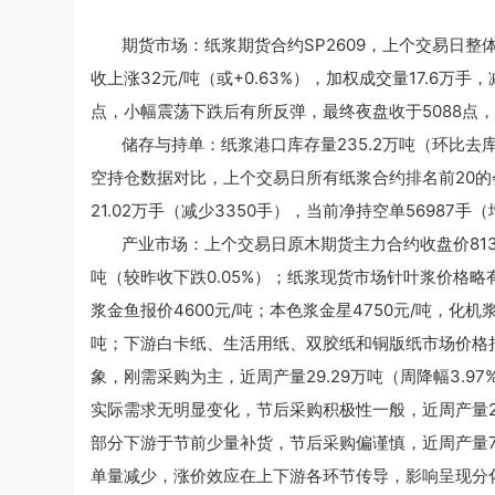
期货市场：纸浆期货合约SP2609，上个交易日整
收上涨32元/吨（或+0.63%），加权成交量17.6万手，
点，小幅震荡下跌后有所反弹，最终夜盘收于5088点，较
储存与持单：纸浆港口库存量235.2万吨（环比去库
空持仓数据对比，上个交易日所有纸浆合约排名前20的会
21.02万手（减少3350手），当前净持空单56987手（
产业市场：上个交易日原木期货主力合约收盘价813.
吨（较昨收下跌0.05%）；纸浆现货市场针叶浆价格略有
浆金鱼报价4600元/吨；本色浆金星4750元/吨，化机浆
吨；下游白卡纸、生活用纸、双胶纸和铜版纸市场价格
象，刚需采购为主，近周产量29.29万吨（周降幅3.
实际需求无明显变化，节后采购积极性一般，近周产量21
部分下游于节前少量补货，节后采购偏谨慎，近周产量7.
单量减少，涨价效应在上下游各环节传导，影响呈现分化