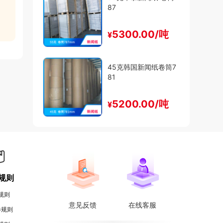
87
5300.00/吨
¥
45克韩国新闻纸卷筒7
81
5200.00/吨
¥
规则
规则
意见反馈
在线客服
券规则