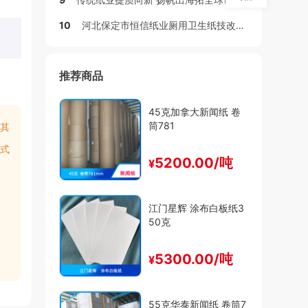
10
河北保定市恒信纸业厕用卫生纸技改项目环评公示
推荐商品
45克加拿大新闻纸 卷
筒781
其
式
5200.00/吨
¥
江门星辉 涂布白板纸3
50克
5300.00/吨
¥
55克华泰新闻纸 卷筒7