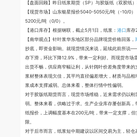
【盘面回顾】昨日纸浆期货（SP）与胶版纸（双胶纸）
【现货市场】山东银星报价5040-5050元/吨（-10/0
5200元/吨（0/0）。
【港口库存】根据钢联，截止5月1日，纸浆：
港口
库存2
【南华观点】针叶浆华东地区部分品牌现货价格回落，
抄底，即资金影响。就现货情况来说，延续此前所说—
存下滑，环比下降12.9%，带来一定利好。而现货市
出货不畅，供应商窄幅让利，从针阔叶价差角度带来的
浆材整体表现欠佳，其平均直径偏差增大，材质与品相
浆成本支撑减弱。总体来看，整体行情中性偏弱。
对于胶版纸期货而言，现货市场维稳，近来需求仍以刚
弱。整体来看，供略过于求。生产企业库存屡创新高，带
纸报价，上调幅度基本在200元/吨，带来一定支撑，
限。
对于后市而言，纸浆短中期建议以区间交易为主，轻仓