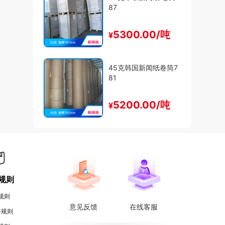
87
5300.00/吨
¥
45克韩国新闻纸卷筒7
81
5200.00/吨
¥
规则
规则
意见反馈
在线客服
券规则