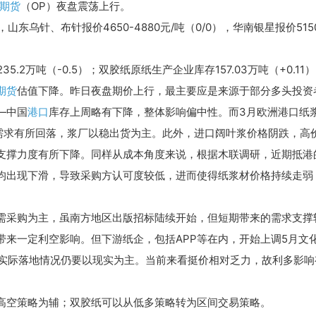
期货
（OP）夜盘震荡上行。
），山东乌针、布针报价4650-4880元/吨（0/0），华南银星报价515
35.2万吨（-0.5）；双胶纸原纸生产企业库存157.03万吨（+0.11
期货
估值下降。昨日夜盘期价上行，最主要应是来源于部分多头投资
—中国
港口
库存上周略有下降，整体影响偏中性。而3月欧洲港口纸
场需求有所回落，浆厂以稳出货为主。此外，进口阔叶浆价格阴跌，高
支撑力度有所下降。同样从成本角度来说，根据木联调研，近期抵港
均出现下滑，导致采购方认可度较低，进而使得纸浆材价格持续走弱
需采购为主，虽南方地区出版招标陆续开始，但短期带来的需求支撑
来一定利空影响。但下游纸企，包括APP等在内，开始上调5月文
但实际落地情况仍要以现实为主。当前来看挺价相对乏力，故利多影响
高空策略为辅；双胶纸可以从低多策略转为区间交易策略。