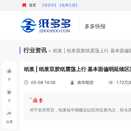
首页
【请登录】
【免费注册】
多多快报
行业资讯
> 纸浆 | 纸浆双胶纸震荡上行 基本面
纸浆 | 纸浆双胶纸震荡上行 基本面偏弱延续
0
05-08 14:06
南华期货
1.72
0
对于后市而言，纸浆短中期建议以区间交易为主，轻仓
分享