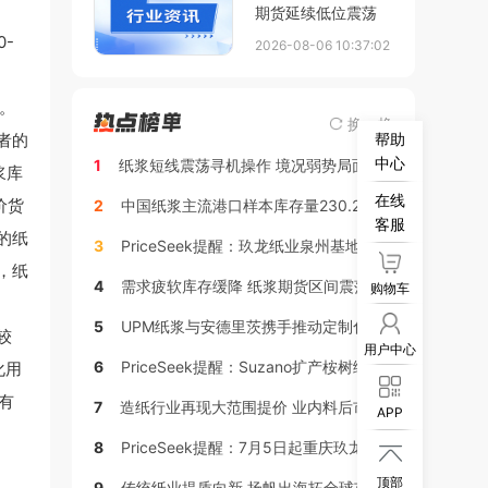
期货延续低位震荡
0-
2026-08-06 10:37:02
）。
换一换
帮助
者的
中心
1
纸浆短线震荡寻机操作 境况弱势局面维持
浆库
在线
价货
2
中国纸浆主流港口样本库存量230.2万吨，较上周去库2.0万吨
客服
的纸
3
PriceSeek提醒：玖龙纸业泉州基地上调再生牛卡价格
，纸
4
需求疲软库存缓降 纸浆期货区间震荡运行
购物车
5
UPM纸浆与安德里茨携手推动定制化生活用纸创新，赋能中国客户提升产品竞争力
较
用户中心
6
PriceSeek提醒：Suzano扩产桉树绒对木浆价格影响分析
化用
有
7
造纸行业再现大范围提价 业内料后市涨价与回调风险交织
APP
8
PriceSeek提醒：7月5日起重庆玖龙上调两类纸品价格

顶部
9
传统纸业提质向新 扬帆出海拓全球市场