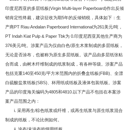
印度尼西亚的多层纸板(Virgin Multi-layer Paperboard)作出反倾
销肯定性终裁，建议征收为期5年的反倾销税，具体如下：生
产商PT Riau Andalan Paperboard International为261美元/吨，
PT Indah Kiat Pulp & Paper Tbk为 0.印度尼西亚其他生产商为
376美元/吨。涉案产品为‌仅由白色/原生木浆制成的多层纸板‌，
无论是否涂布，也被称为原生多层纸板。该产品由多层纸张粘
合而成，由树木纤维制成的纸浆制成，有各种等级。涉案产品
包括克重140至450克/平方米范围内的折叠盒纸板(FBB)、全漂
白硫酸盐浆纸板(SBS)、杯用纸或纸板及液体包装纸板。涉案
产品的印度海关编码为4805和4810.以下产品不包括在本案涉
案产品范围之内：
i. 采用再生/棕色纸浆或纤维，或再生纸浆与原生纸浆混合
制成的纸板，不论比例如何。
ii. 涂布/未涂布的烟用纸板